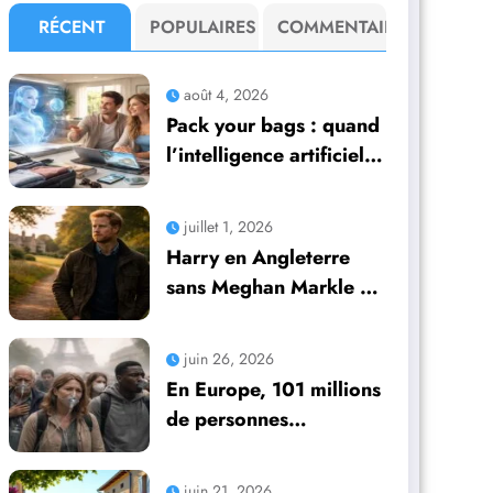
RÉCENT
POPULAIRES
COMMENTAIRE
août 4, 2026
Pack your bags : quand
l’intelligence artificielle
prend en main
l’organisation de leurs
juillet 1, 2026
voyages
Harry en Angleterre
sans Meghan Markle et
leurs enfants : un avenir
incertain mais plein de
juin 26, 2026
possibilités
En Europe, 101 millions
de personnes
confrontées à des
difficultés respiratoires
juin 21, 2026