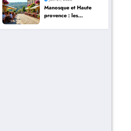
Manosque et Haute
provence : les
meilleures adresses
hôtels restaurants et
activités d’une locale