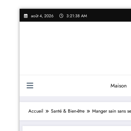
Aller
août 4, 2026
3:21:39 AM
au
contenu
Maison
Accueil
Santé & Bien-être
Manger sain sans se