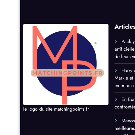
publications
Article
Pack y
artificiel
de leurs 
Harry 
Markle et 
incertain 
En Eur
confrontée
le logo du site matchingpoints.fr
Manosq
meilleures