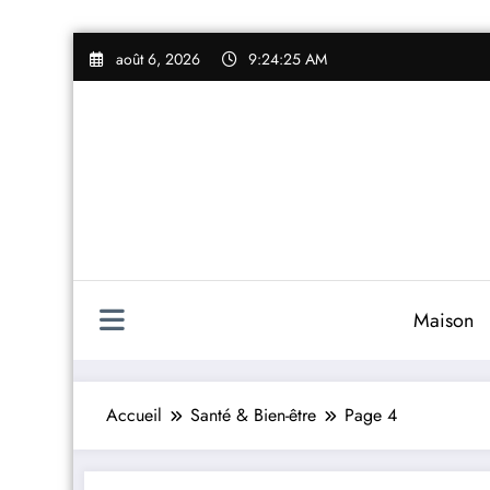
Aller
août 6, 2026
9:24:25 AM
au
contenu
Maison
Accueil
Santé & Bien-être
Page 4