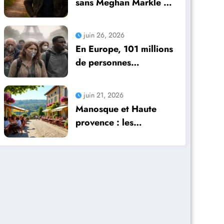
sans Meghan Markle et
leurs enfants : un avenir
incertain mais plein de
juin 26, 2026
possibilités
En Europe, 101 millions
de personnes
confrontées à des
difficultés respiratoires
juin 21, 2026
Manosque et Haute
provence : les
meilleures adresses
hôtels restaurants et
activités d’une locale