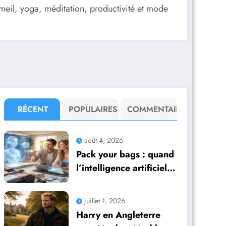
ommeil, yoga, méditation, productivité et mode
RÉCENT
POPULAIRES
COMMENTAIRE
août 4, 2026
Pack your bags : quand
l’intelligence artificielle
prend en main
l’organisation de leurs
juillet 1, 2026
voyages
Harry en Angleterre