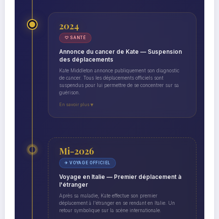
2024
♡ SANTÉ
Annonce du cancer de Kate — Suspension
des déplacements
Kate Middleton annonce publiquement son diagnostic
de cancer. Tous les déplacements officiels sont
suspendus pour lui permettre de se concentrer sur sa
guérison.
En savoir plus
▼
Mi-2026
✈ VOYAGE OFFICIEL
Voyage en Italie — Premier déplacement à
l'étranger
Après sa maladie, Kate effectue son premier
déplacement à l'étranger en se rendant en Italie. Un
retour symbolique sur la scène internationale.