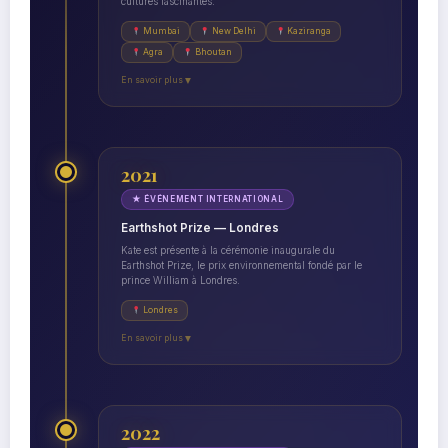
cultures fascinantes.
Mumbai
New Delhi
Kaziranga
Agra
Bhoutan
En savoir plus
▼
2021
★ ÉVÉNEMENT INTERNATIONAL
Earthshot Prize — Londres
Kate est présente à la cérémonie inaugurale du
Earthshot Prize, le prix environnemental fondé par le
prince William à Londres.
Londres
En savoir plus
▼
2022