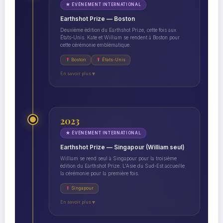
★ ÉVÉNEMENT INTERNATIONAL
Earthshot Prize — Boston
Deuxième édition du Earthshot Prize, cette fois aux
États-Unis. Kate et William se rendent à Boston pour
cette cérémonie emblématique.
Boston
États-Unis
En savoir plus
▼
2023
★ ÉVÉNEMENT INTERNATIONAL
Earthshot Prize — Singapour (William seul)
William se rend seul à Singapour pour la troisième
édition du Earthshot Prize. L'Asie du Sud-Est accueille
la cérémonie pour la première fois.
Singapour
En savoir plus
▼