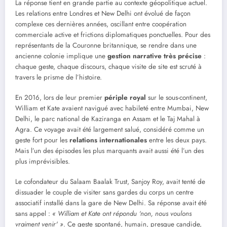
La réponse tient en grande partie au contexte géopolitique actuel.
Les relations entre Londres et New Delhi ont évolué de façon
complexe ces dernières années, oscillant entre coopération
commerciale active et frictions diplomatiques ponctuelles. Pour des
représentants de la Couronne britannique, se rendre dans une
ancienne colonie implique une
gestion narrative très précise
:
chaque geste, chaque discours, chaque visite de site est scruté à
travers le prisme de l’histoire.
En 2016, lors de leur premier
périple royal
sur le sous-continent,
William et Kate avaient navigué avec habileté entre Mumbai, New
Delhi, le parc national de Kaziranga en Assam et le Taj Mahal à
Agra. Ce voyage avait été largement salué, considéré comme un
geste fort pour les
relations internationales
entre les deux pays.
Mais l’un des épisodes les plus marquants avait aussi été l’un des
plus imprévisibles.
Le cofondateur du Salaam Baalak Trust, Sanjoy Roy, avait tenté de
dissuader le couple de visiter sans gardes du corps un centre
associatif installé dans la gare de New Delhi. Sa réponse avait été
sans appel :
« William et Kate ont répondu ‘non, nous voulons
vraiment venir' »
. Ce geste spontané, humain, presque candide,