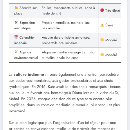
Sécurité sur
Foules, événements publics, zone à
Très élevé
place
haute densité
Exposition
Pression mondiale, moindre faux
Élevé
médiatique
pas amplifié
Calendrier
Aucune date officielle annoncée,
Modéré
incertain
préparatifs préliminaires
Agenda
Alignement entre message Earthshot
Modéré
environnemental
et réalité locale indienne
La
culture indienne
impose également une attention particulière
aux codes vestimentaires, aux gestes protocolaires et aux choix
symboliques. En 2016, Kate avait fait des choix remarqués : tenues
aux couleurs évocatrices, hommage à Diana lors de la visite du Taj
Mahal. En 2026, chaque décision de ce type sera encore plus
amplifiée, dans un contexte médiatique mondial plus tendu et plus
instantané.
Sur le plan logistique pur, l’organisation d’un tel séjour pour une
princesse en convalescence implique de prévoir des marges de