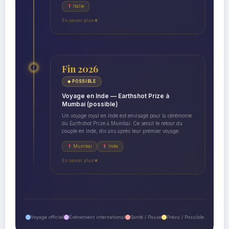
Italie
En savoir plus
▼
Fin 2026
◈ POSSIBLE
Voyage en Inde — Earthshot Prize à
Mumbai (possible)
Un voyage royal en Inde est envisagé pour la cérémonie
du Earthshot Prize à Mumbai. Ce serait le retour du
couple en Inde, dix ans après leur premier voyage.
Mumbai
Inde
En savoir plus
▼
Voyage officiel
Événement international
Santé / Pause
Prévu / Possible