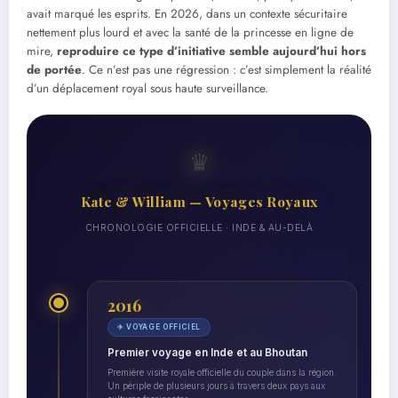
avait marqué les esprits. En 2026, dans un contexte sécuritaire
nettement plus lourd et avec la santé de la princesse en ligne de
mire,
reproduire ce type d’initiative semble aujourd’hui hors
de portée
. Ce n’est pas une régression : c’est simplement la réalité
d’un déplacement royal sous haute surveillance.
♛
Kate & William — Voyages Royaux
CHRONOLOGIE OFFICIELLE · INDE & AU-DELÀ
2016
✈ VOYAGE OFFICIEL
Premier voyage en Inde et au Bhoutan
Première visite royale officielle du couple dans la région.
Un périple de plusieurs jours à travers deux pays aux