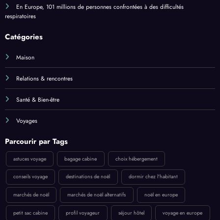
En Europe, 101 millions de personnes confrontées à des difficultés
respiratoires
Catégories
Maison
Relations & rencontres
Santé & Bien-être
Voyages
Parcourir par Tags
astuces voyage
bagage cabine
choix hébergement
conseils voyage
destinations de noël
dormir chez l'habitant
marchés de noël
marchés de noël alternatifs
noël en europe
petit sac cabine
profil voyageur
séjour hôtel
voyage en europe