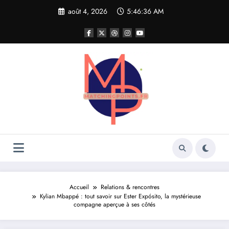
Aller
août 4, 2026
5:46:37 AM
au
contenu
Accueil
Relations & rencontres
Kylian Mbappé : tout savoir sur Ester Expósito, la mystérieuse
compagne aperçue à ses côtés