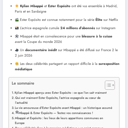
Kylian Mbappé
et
Ester Expósito
ont été vus ensemble à Madrid,
Paris et en Sardaigne
Ester Expósito est connue notamment pour la série
Élite
sur Netflix
L’actrice espagnole cumule
24 millions d’abonnés
sur Instagram
Mbappé était en convalescence pour une
blessure à la cuisse
avant la Coupe du monde 2026
Un
documentaire inédit
sur Mbappé a été diffusé sur France 2 le
2 juin 2026
Les deux célébrités partagent un rapport difficile à la
surexposition
médiatique
Le sommaire
Kylian Mbappé aperçu avec Ester Expósito : ce que l’on sait vraiment
Qui est vraiment Ester Expósito, l’actrice espagnole au cœur de
l’actualité
La vie amoureuse d’Ester Expósito avant Mbappé : un historique assumé
Mbappé & Ester Expósito — Testez vos connaissances !
Mbappé et Expósito : les lieux de leurs apparitions communes en
Europe