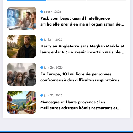
août 4, 2026
Pack your bags : quand l’intelligence
artificielle prend en main l’organisation de
leurs voyages
juillet 1, 2026
Harry en Angleterre sans Meghan Markle et
leurs enfants : un avenir incertain mais plein
de possibilités
juin 26, 2026
En Europe, 101 millions de personnes
confrontées à des difficultés respiratoires
juin 21, 2026
Manosque et Haute provence : les
meilleures adresses hôtels restaurants et
activités d’une locale