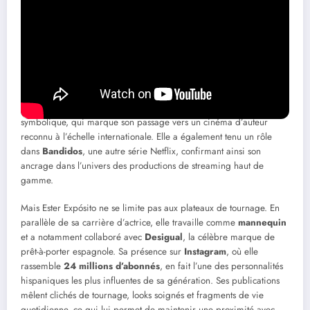
Espagne mais consommée dans le monde entier, lui a ouvert des
portes bien au-delà des frontières ibériques.
Après ce succès retentissant, l’actrice a enchaîné les projets avec
une régularité qui témoigne d’une ambition clairement assumée.
Elle a joué dans
Lost in the Night
, un long-métrage signé par le
réalisateur mexicain
Amat Escalante
, présenté en compétition
officielle au
Festival de Cannes en mai 2023
. Une étape
symbolique, qui marque son passage vers un cinéma d’auteur
reconnu à l’échelle internationale. Elle a également tenu un rôle
dans
Bandidos
, une autre série Netflix, confirmant ainsi son
ancrage dans l’univers des productions de streaming haut de
gamme.
Mais Ester Expósito ne se limite pas aux plateaux de tournage. En
parallèle de sa carrière d’actrice, elle travaille comme
mannequin
et a notamment collaboré avec
Desigual
, la célèbre marque de
prêt-à-porter espagnole. Sa présence sur
Instagram
, où elle
rassemble
24 millions d’abonnés
, en fait l’une des personnalités
hispaniques les plus influentes de sa génération. Ses publications
mêlent clichés de tournage, looks soignés et fragments de vie
quotidienne, ce qui lui permet de maintenir une proximité avec