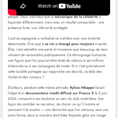
déclarations personnelles comptées. Cette posture lui a souvent valu
des qualificatifs comme « mystérieux » ou « insaisissable », que
l’on retrouve étrangement associés à Ester Expósito dans la presse
people. Deux individus que la
mécanique de la célébrité
a
façonnés différemment, mais avec un résultat comparable : une
présence forte, une intériorité protégée.
L’actrice espagnole a verbalisé ce mal-être avec une sincérité
désarmante. Dire que
« sa vie a changé pour toujours »
après
Élite, c’est admettre une perte d’innocence que beaucoup de stars
refusent de reconnaître publiquement. Ce témoignage humanise
une figure que l’on pourrait être tenté de réduire à ses millions
d’abonnés ou à ses campagnes de mode. Et si c’est précisément
cette lucidité partagée qui rapproche ces deux-là, au-delà des
clichés et des rumeurs ?
D’ailleurs, pendant cette même période,
Kylian Mbappé
faisait
l’objet d’un
documentaire inédit diffusé sur France 2
le 2 juin
2026, consacré à son évolution au sein du club madrilène. Une
façon de contrôler sa narration, de choisir ce qu’il montre et
comment il le montre — une démarche que l’on retrouve, sous une
autre forme, dans la manière dont Ester Expósito gère son image