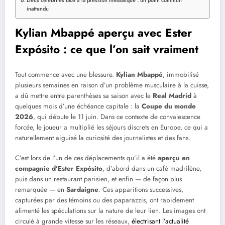
Deux célébrités face à la pression médiatique : un point commun
inattendu
Kylian Mbappé aperçu avec Ester
Expósito : ce que l’on sait vraiment
Tout commence avec une blessure.
Kylian Mbappé
, immobilisé
plusieurs semaines en raison d’un problème musculaire à la cuisse,
a dû mettre entre parenthèses sa saison avec le
Real Madrid
à
quelques mois d’une échéance capitale : la
Coupe du monde
2026
, qui débute le 11 juin. Dans ce contexte de convalescence
forcée, le joueur a multiplié les séjours discrets en Europe, ce qui a
naturellement aiguisé la curiosité des journalistes et des fans.
C’est lors de l’un de ces déplacements qu’il a été
aperçu en
compagnie d’Ester Expósito
, d’abord dans un café madrilène,
puis dans un restaurant parisien, et enfin — de façon plus
remarquée — en
Sardaigne
. Ces apparitions successives,
capturées par des témoins ou des paparazzis, ont rapidement
alimenté les spéculations sur la nature de leur lien. Les images ont
circulé à grande vitesse sur les réseaux,
électrisant l’actualité