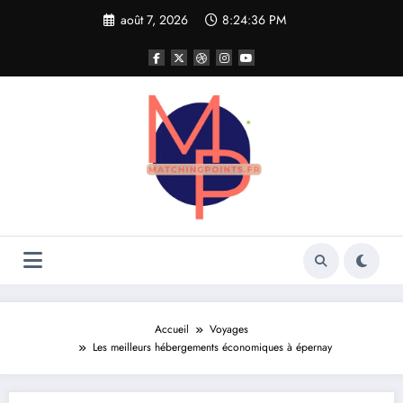
Aller
août 7, 2026
8:24:37 PM
au
contenu
Accueil
Voyages
Les meilleurs hébergements économiques à épernay