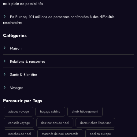
mais plein de possibilités
En Europe, 101 millions de personnes confrontées à des difficultés
respiratoires
Catégories
Maison
Relations & rencontres
Santé & Bien-être
Voyages
Parcourir par Tags
astuces voyage
bagage cabine
choix hébergement
conseils voyage
destinations de noël
dormir chez l'habitant
marchés de noël
marchés de noël alternatifs
noël en europe