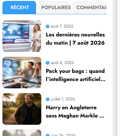
RÉCENT
POPULAIRES
COMMENTAIRE
août 7, 2026
Les dernières nouvelles
du matin | 7 août 2026
août 4, 2026
Pack your bags : quand
l’intelligence artificielle
prend en main
l’organisation de leurs
juillet 1, 2026
voyages
Harry en Angleterre
sans Meghan Markle et
leurs enfants : un avenir
incertain mais plein de
juin 26, 2026