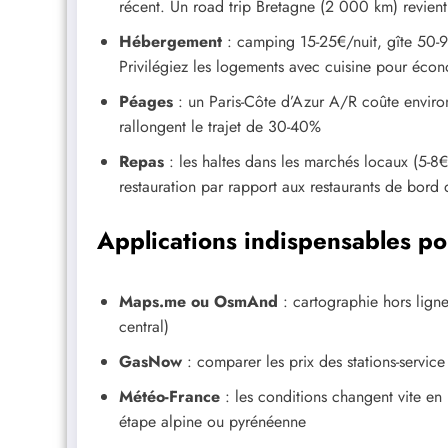
récent. Un road trip Bretagne (2 000 km) revien
Hébergement
: camping 15-25€/nuit, gîte 50-9
Privilégiez les logements avec cuisine pour écon
Péages
: un Paris-Côte d’Azur A/R coûte environ
rallongent le trajet de 30-40%
Repas
: les haltes dans les marchés locaux (5-8€
restauration par rapport aux restaurants de bord 
Applications indispensables po
Maps.me ou OsmAnd
: cartographie hors ligne
central)
GasNow
: comparer les prix des stations-servic
Météo-France
: les conditions changent vite en
étape alpine ou pyrénéenne