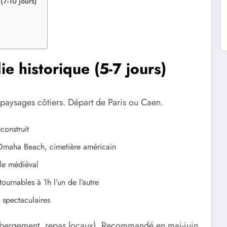
(7-10 jours)
e historique (5-7 jours)
e paysages côtiers. Départ de Paris ou Caen.
construit
maha Beach, cimetière américain
lle médiéval
urnables à 1h l’un de l’autre
 spectaculaires
ébergement, repas locaux). Recommandé en mai-juin