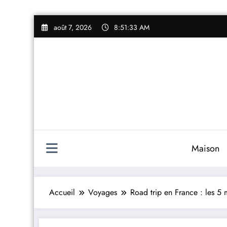
Aller
août 7, 2026
8:51:34 AM
au
contenu
Maison
Accueil
Voyages
Road trip en France : les 5 m