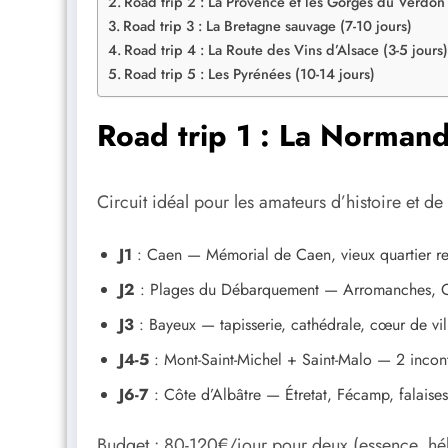
Road trip 2 : La Provence et les Gorges du Verdon 
Road trip 3 : La Bretagne sauvage (7-10 jours)
Road trip 4 : La Route des Vins d’Alsace (3-5 jours)
Road trip 5 : Les Pyrénées (10-14 jours)
Road trip 1 : La Normandi
Circuit idéal pour les amateurs d’histoire et d
J1
: Caen — Mémorial de Caen, vieux quartier re
J2
: Plages du Débarquement — Arromanches, O
J3
: Bayeux — tapisserie, cathédrale, cœur de vi
J4-5
: Mont-Saint-Michel + Saint-Malo — 2 inconto
J6-7
: Côte d’Albâtre — Étretat, Fécamp, falaises
Budget : 80-120€/jour pour deux (essence, h